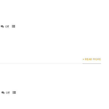
Off
+ READ MORE
Off