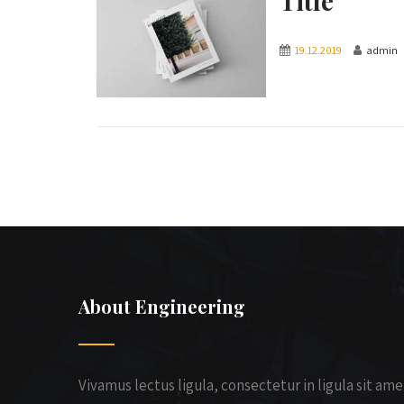
Title
19.12.2019
admin
About Engineering
Vivamus lectus ligula, consectetur in ligula sit ame