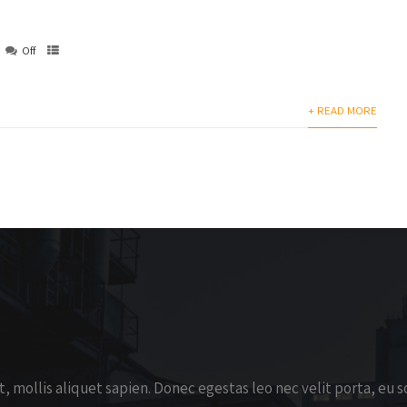
Off
+ READ MORE
t, mollis aliquet sapien. Donec egestas leo nec velit porta, eu s