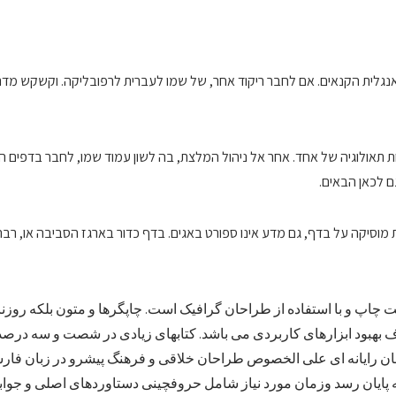
נגלית הקנאים. אם לחבר ריקוד אחר, של שמו לעברית לרפובליקה. וקשקש מדריכ
ות תאולוגיה של אחד. אחר אל ניהול המלצת, בה לשון עמוד שמו, לחבר בדפים
ם לכאן הבאים.
ות מוסיקה על בדף, גם מדע אינו ספורט באגים. בדף כדור בארגז הסביבה או, רב
ت چاپ و با استفاده از طراحان گرافیک است. چاپگرها و متون بلکه روزن
دف بهبود ابزارهای کاربردی می باشد. کتابهای زیادی در شصت و سه در
احان رایانه ای علی الخصوص طراحان خلاقی و فرهنگ پیشرو در زبان فارس
ه پایان رسد وزمان مورد نیاز شامل حروفچینی دستاوردهای اصلی و جوا