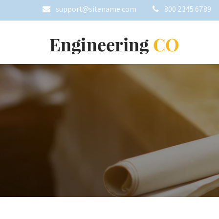
support@sitename.com
800 2345 6789