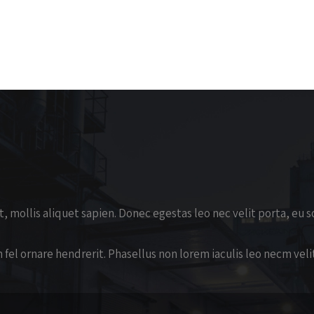
t, mollis aliquet sapien. Donec egestas leo nec velit porta, eu s
n fel ornare hendrerit. Phasellus non lorem iaculis leo necm veli