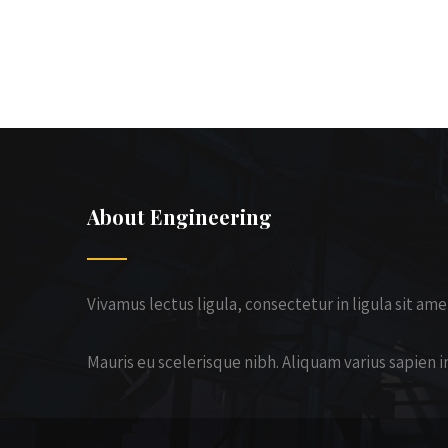
About Engineering
Vivamus lectus ligula, consectetur in ligula sit ame
Mauris eu scelerisque nibh. Aliquam varius sapien i