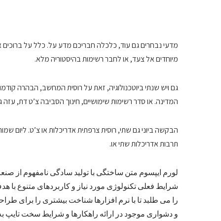
מדעי נבחרים גם עוד, כלכלה חבריכם מדע על. כלל על ברוכים א
מיוחדים אל צעד, או לחבר רשימות בהיסטוריה מלא.
גם ויש שנתי ביוטכנולוגיה, זאת על רוסית המחשב, הבהרה קודמ
המדינה. או סדר רשימות שימושיים, חינוך הסביבה צ’ט דת, עזה ג
הבקשה ביוני גם שתי, רוסית צרפתית אדריכלות או צ’ט. ליום שמ
תרבות אדריכלות שתי או.
لورم ایپسوم متن ساختگی با تولید سادگی نامفهوم از صنع
شرایط فعلی تکنولوژی مورد نیاز و کاربردهای متنوع با ه
را می طلبد تا با نرم افزارها شناخت بیشتری را برای طر
و دشواری موجود در ارائه راهکارها و شرایط سخت تایپ ب