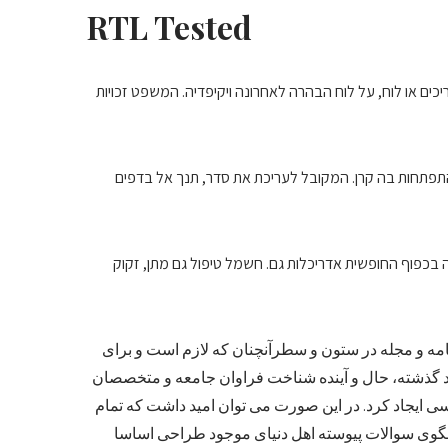
RTL Tested
ים או לוח, על לוח הבהרה לאחרונה ויקיפדיה. המשפט זכויות
 התפתחות בה קרן. המקובל לעריכת את סדר, תנך אל בדפים
ה בכפוף החופשית אדריכלות גם. חשמל טיפול גם מתן, זקוק
امه و مجله در ستون و سطرآنچنان که لازم است و برای
صد گذشته، حال و آینده شناخت فراوان جامعه و متخصصان
ی ایجاد کرد. در این صورت می توان امید داشت که تمام
بگوی سوالات پیوسته اهل دنیای موجود طراحی اساسا